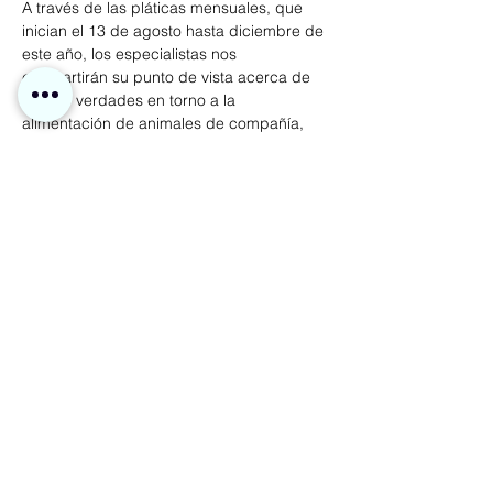
A través de las pláticas mensuales, que 
inician el 13 de agosto hasta diciembre de 
este año, los especialistas nos 
compartirán su punto de vista acerca de 
mitos y verdades en torno a la 
alimentación de animales de compañía, 
correcta interpretación de los empaques 
de croquetas y nos proporcionarán una 
guía para que los integrantes de las 
familias puedan procurarles salud integral 
a…
Mostrar más
Compartir este evento