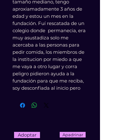
tamaño mediano, tengo
aproxiamadamente 3 años de
edad y estou un mes en la
fundación. Fuí rescatada de un
colegio donde permanecia, era
muy asustadiza solo me
acercaba a las personas para
pedir comida, los miembros de
la institucion por miedo a que
me vaya a otro lugar y corra
peligro pidieron ayuda a la
fundación para que me reciba,
soy desconfiada al inicio pero
una vez conozco a las personas
soy tranquila y amorosa, me
gusta mucho estar en espacios
amplios soy ideal para una
familia que quiera la compañia
de un perro tranquilo.
Adoptar
Apadrinar