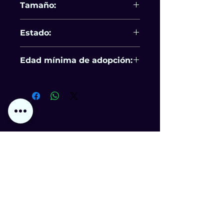
Tamaño:
Mediano - grande
Estado:
Compromiso de esterilización
Edad mínima de adopción:
24 Años
Adoptar
Apadrinar