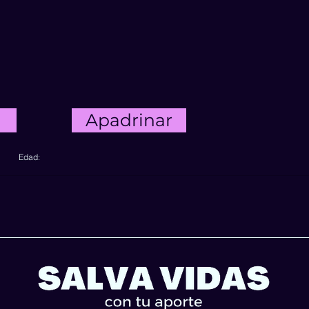
Apadrinar
Edad: