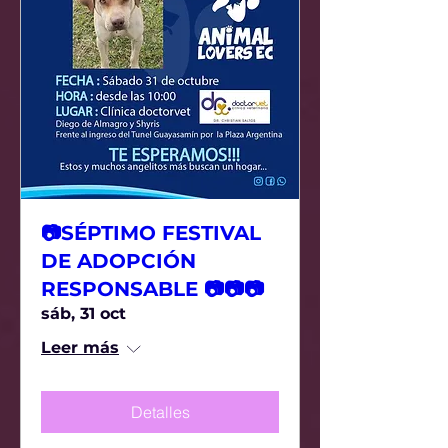
📷SÉPTIMO FESTIVAL
DE ADOPCIÓN
RESPONSABLE 📷📷📷
sáb, 31 oct
Leer más
Detalles